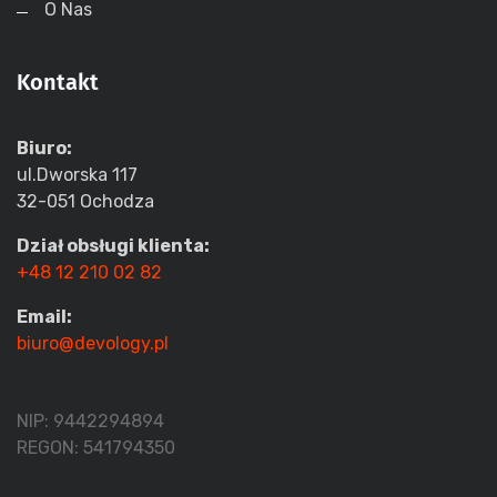
O Nas
Kontakt
Biuro:
ul.Dworska 117
32-051 Ochodza
Dział obsługi klienta:
+48 12 210 02 82
Email:
biuro@devology.pl
NIP: 9442294894
REGON: 541794350