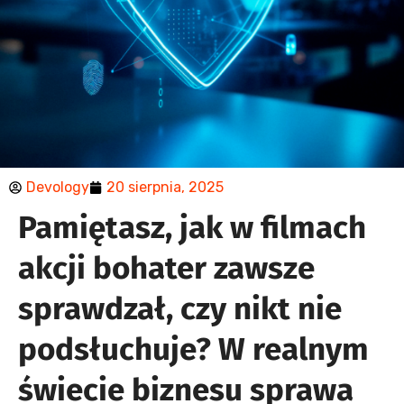
Devology
20 sierpnia, 2025
Zero Trust
Pamiętasz, jak w filmach
Security: 3
akcji bohater zawsze
błędy,
sprawdzał, czy nikt nie
które
podsłuchuje? W realnym
zagrażają
świecie biznesu sprawa