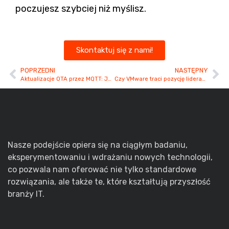
poczujesz szybciej niż myślisz.
Skontaktuj się z nami!
POPRZEDNI
NASTĘPNY
Aktualizacje OTA przez MQTT: Jak przesyłać firmware na urządzeniach IoT z ograniczonymi zasobami
Czy VMware traci pozycję lidera? Poznaj alternatywę, która rośnie w siłę.
Nasze podejście opiera się na ciągłym badaniu,
eksperymentowaniu i wdrażaniu nowych technologii,
co pozwala nam oferować nie tylko standardowe
rozwiązania, ale także te, które kształtują przyszłość
branży IT.