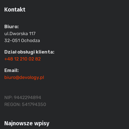
Kontakt
Biuro:
ul.Dworska 117
32-051 Ochodza
Dział obsługi klienta:
+48 12 210 02 82
Email:
biuro@devology.pl
NIP: 9442294894
REGON: 541794350
Najnowsze wpisy