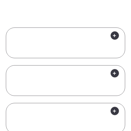
specyfiki Twojej firmy. Prosimy o kontakt, abyśmy
mogli przygotować spersonalizowaną ofertę.
Czy mogę sam zarządzać systemami
backupu i archiwizacji, czy potrzebuję
Waszej pomocy?
Co dokładnie rozumiecie przez
"Ochronę Danych" i jakie usługi
obejmuje?
Co to jest technologia WORM i
dlaczego jest ważna dla backupu
danych?