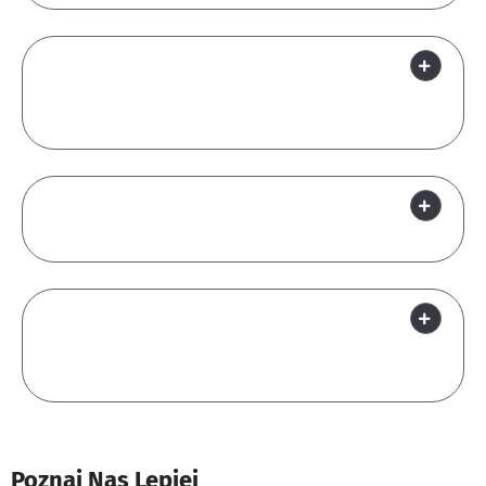
Jakie korzyści przyniesie mi wdrożenie
systemu backupu i odzyskiwania
danych?
Czy zabezpieczacie również moją
pocztę elektroniczną?
Co to jest audyt bezpieczeństwa i
dlaczego powinienem go
przeprowadzić?
Poznaj Nas Lepiej