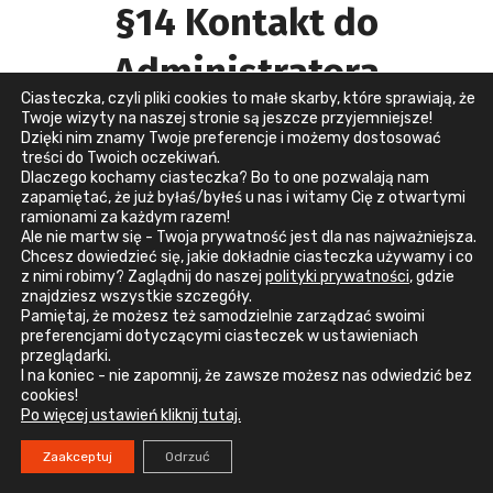
§14 Kontakt do
Administratora
Ciasteczka, czyli pliki cookies to małe skarby, które sprawiają, że
Twoje wizyty na naszej stronie są jeszcze przyjemniejsze!
Z Administratorem można skontaktować się w jeden z
Dzięki nim znamy Twoje preferencje i możemy dostosować
poniższych sposobów
treści do Twoich oczekiwań.
Dlaczego kochamy ciasteczka? Bo to one pozwalają nam
Adres pocztowy
– Devology sp. z o.o. , UL.DWORSKA
zapamiętać, że już byłaś/byłeś u nas i witamy Cię z otwartymi
ramionami za każdym razem!
117 32-051 OCHODZA
Ale nie martw się - Twoja prywatność jest dla nas najważniejsza.
Chcesz dowiedzieć się, jakie dokładnie ciasteczka używamy i co
Adres poczty elektronicznej
– biuro@devology.pl
z nimi robimy? Zaglądnij do naszej
polityki prywatności
, gdzie
znajdziesz wszystkie szczegóły.
Pamiętaj, że możesz też samodzielnie zarządzać swoimi
Połączenie telefoniczne
– +48 12 210 02 82
preferencjami dotyczącymi ciasteczek w ustawieniach
przeglądarki.
Formularz kontaktowy
– dostępny pod adresem:
I na koniec - nie zapomnij, że zawsze możesz nas odwiedzić bez
https://devology.pl/kontakt/
cookies!
Po więcej ustawień kliknij tutaj.
§15 Wymagania Serwisu
Zaakceptuj
Odrzuć