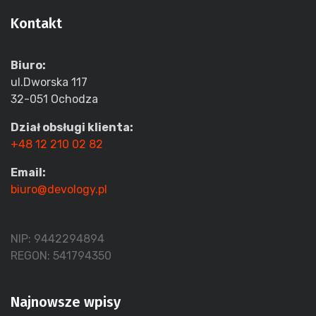
Kontakt
Biuro:
ul.Dworska 117
32-051 Ochodza
Dział obsługi klienta:
+48 12 210 02 82
Email:
biuro@devology.pl
NIP: 9442294894
REGON: 541794350
Najnowsze wpisy