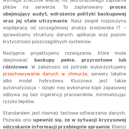
wymaga znacznie więcej niż jednorazowego zapisania
plików na serwerze. To zaplanowany
proces
obejmujący audyt, wdrożenie polityki backupowej
oraz jej stałe utrzymanie
. Nasz zespół rozpoczyna
współpracę od szczegółowej analizy środowiska IT –
sprawdzamy strukturę danych, aplikacje oraz poziom
krytyczności poszczególnych systemów.
Następnie projektujemy rozwiązanie, które może
obejmować
backupy pełne, przyrostowe lub
różnicowe
. W zależności od potrzeb wykorzystujemy
przechowywanie danych w chmurze
, serwery lokalne
albo model hybrydowy. Kluczowa jest także
automatyzacja – dzięki niej wykonanie kopii zapasowej
odbywa się bez ingerencji pracowników, minimalizując
ryzyko błędów.
Standardem jest również testowe odtwarzanie danych.
Pozwala ono
upewnić się, że w sytuacji kryzysowej
odzyskanie informacji przebiegnie sprawnie
. Klienci