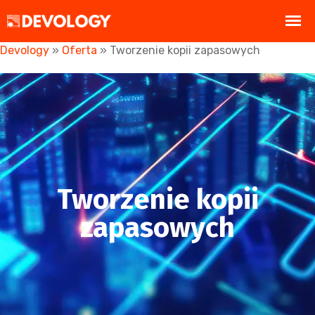
Devology
»
Oferta
»
Tworzenie kopii zapasowych
Tworzenie kopii
zapasowych