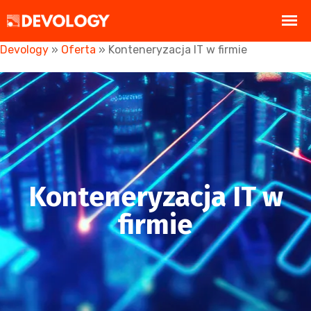
Devology
»
Oferta
»
Konteneryzacja IT w firmie
Konteneryzacja IT w
firmie