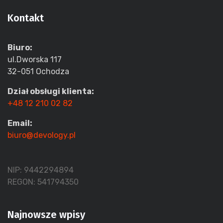
Kontakt
Biuro:
ul.Dworska 117
32-051 Ochodza
Dział obsługi klienta:
+48 12 210 02 82
Email:
biuro@devology.pl
NIP: 9442294894
REGON: 541794350
Najnowsze wpisy