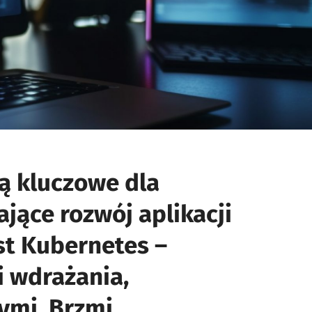
iwości
są kluczowe dla
wanemu
jące rozwój aplikacji
ami
est Kubernetes –
i wdrażania,
ymi. Brzmi