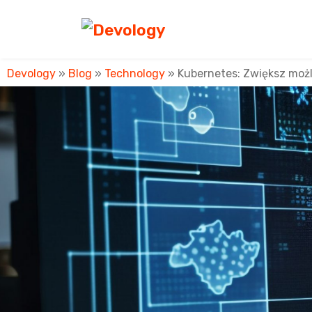
Devology
»
Blog
»
Technology
»
Kubernetes: Zwiększ moż