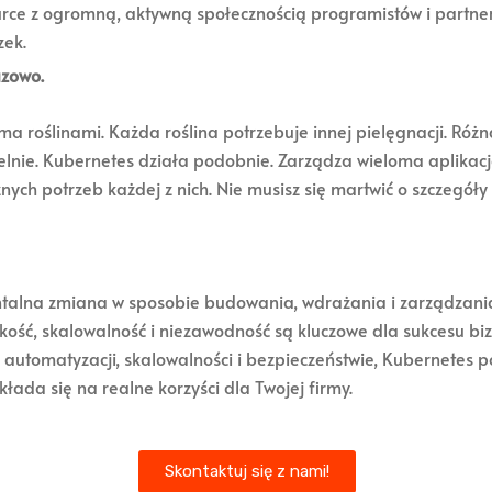
rce z ogromną, aktywną społecznością programistów i partner
zek.
azowo.
 roślinami. Każda roślina potrzebuje innej pielęgnacji. Różna
elnie. Kubernetes działa podobnie. Zarządza wieloma aplikacja
ych potrzeb każdej z nich. Nie musisz się martwić o szczegóły
entalna zmiana w sposobie budowania, wdrażania i zarządzan
kość, skalowalność i niezawodność są kluczowe dla sukcesu bi
 automatyzacji, skalowalności i bezpieczeństwie, Kubernetes po
ada się na realne korzyści dla Twojej firmy.
Skontaktuj się z nami!