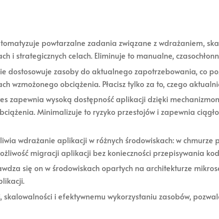
omatyzuje powtarzalne zadania związane z wdrażaniem, skal
ch i strategicznych celach. Eliminuje to manualne, czasochłon
e dostosowuje zasoby do aktualnego zapotrzebowania, co poz
ch wzmożonego obciążenia. Płacisz tylko za to, czego aktualni
es zapewnia wysoką dostępność aplikacji dzięki mechanizmo
iążenia. Minimalizuje to ryzyko przestojów i zapewnia ciągło
wia wdrażanie aplikacji w różnych środowiskach: w chmurze p
możliwość migracji aplikacji bez konieczności przepisywania kod
wdza się on w środowiskach opartych na architekturze mikrose
ikacji.
i, skalowalności i efektywnemu wykorzystaniu zasobów, pozwa