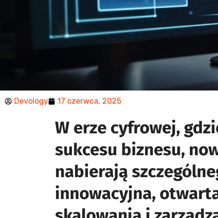
Devology
17 czerwca, 2025
Kuber
W erze cyfrowej, gdz
bizne
sukcesu biznesu, now
za
nabierają szczególne
innowacyjna, otwarta
skalowania i zarządz