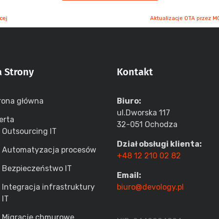
cej
Aktualizacje OTA przez M
 Strony
Kontakt
rona główna
Biuro:
ul.Dworska 117
erta
32-051 Ochodza
Outsourcing IT
Dział obsługi klienta:
Automatyzacja procesów
+48 12 210 02 82
Bezpieczeństwo IT
Email:
Integracja infrastruktury
biuro@devology.pl
IT
Migracje chmurowe