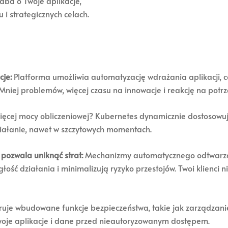
dba o Twoje aplikacje,
 i strategicznych celach.
cje:
Platforma umożliwia automatyzację wdrażania aplikacji, c
iej problemów, więcej czasu na innowacje i reakcję na potrz
ięcej mocy obliczeniowej? Kubernetes dynamicznie dostosowu
ziałanie, nawet w szczytowych momentach.
pozwala uniknąć strat:
Mechanizmy automatycznego odtwarzani
ość działania i minimalizują ryzyko przestojów. Twoi klienci n
uje wbudowane funkcje bezpieczeństwa, takie jak zarządzanie
Twoje aplikacje i dane przed nieautoryzowanym dostępem.