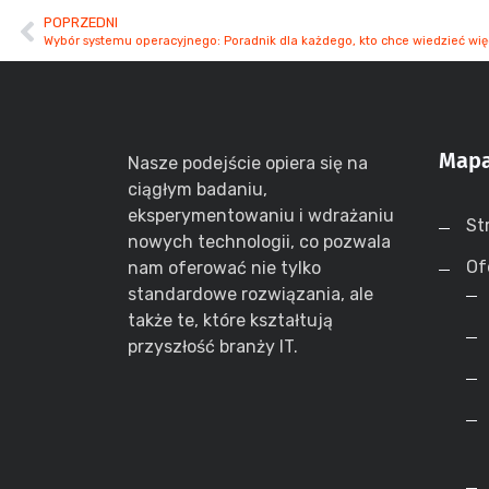
POPRZEDNI
Wybór systemu operacyjnego: Poradnik dla każdego, kto chce wiedzieć wię
Mapa
Nasze podejście opiera się na
ciągłym badaniu,
eksperymentowaniu i wdrażaniu
St
nowych technologii, co pozwala
Of
nam oferować nie tylko
standardowe rozwiązania, ale
także te, które kształtują
przyszłość branży IT.