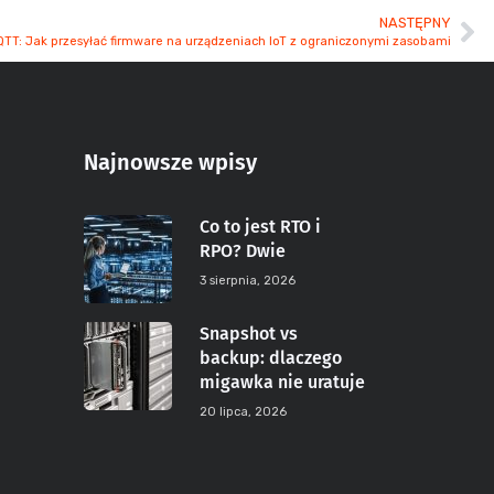
NASTĘPNY
QTT: Jak przesyłać firmware na urządzeniach IoT z ograniczonymi zasobami
Najnowsze wpisy
Co to jest RTO i
RPO? Dwie
3 sierpnia, 2026
Snapshot vs
backup: dlaczego
migawka nie uratuje
20 lipca, 2026