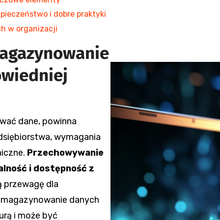
ieczeństwo i dobre praktyki
h w organizacji
magazynowanie
wiedniej
ywać dane, powinna
edsiębiorstwa, wymagania
niczne.
Przechowywanie
lność i dostępność z
ną przewagę dla
ne magazynowanie danych
urą i może być