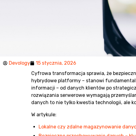
Devology
15 stycznia, 2026
Jak bez
Cyfrowa transformacja sprawia, że bezpiecz
hybrydowe platformy – stanowi fundamentalny
przechow
informacji – od danych klientów po strateg
rozwiązania serwerowe wymagają przemyślane
danych to nie tylko kwestia technologii, ale
W artykule:
Lokalne czy zdalne magazynowanie danych
Bezpieczne przechowywanie danych – kl