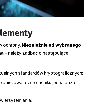
elementy
w ochrony.
Niezależnie od wybranego
na
– należy zadbać o następujące
ktualnych standardów kryptograficznych;
opie, dwa różne nośniki, jedna poza
wierzytelniania;