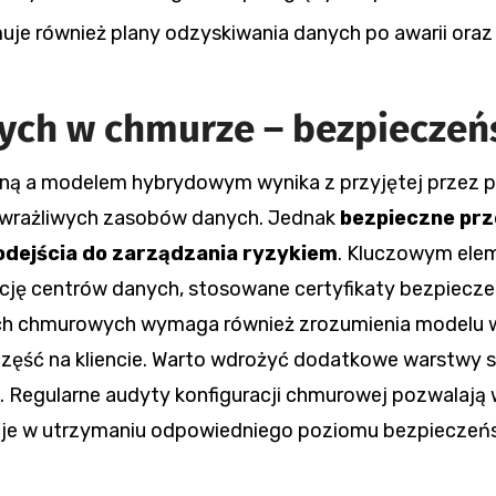
je również plany odzyskiwania danych po awarii oraz
ch w chmurze – bezpieczeńs
ną a modelem hybrydowym wynika z przyjętej przez pr
 wrażliwych zasobów danych. Jednak
bezpieczne pr
ejścia do zarządzania ryzykiem
. Kluczowym ele
zację centrów danych, stosowane certyfikaty bezpiec
h chmurowych wymaga również zrozumienia modelu w
ęść na kliencie. Warto wdrożyć dodatkowe warstwy s
 Regularne audyty konfiguracji chmurowej pozwalają 
je w utrzymaniu odpowiedniego poziomu bezpieczeńs