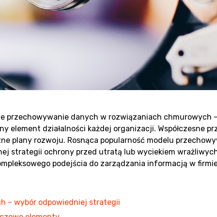
piecznie
ne przechowywanie danych w rozwiązaniach chmurowych – t
 element działalności każdej organizacji. Współczesne prz
ywać dane?
iczne plany rozwoju. Rosnąca popularność modelu przechow
j strategii ochrony przed utratą lub wyciekiem wrażliw
 kompleksowego podejścia do zarządzania informacją w firmie
 – wybór odpowiedniej strategii
uczowe elementy