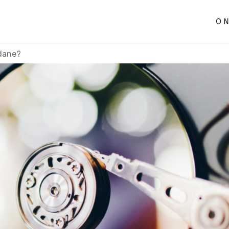
O N
dane?