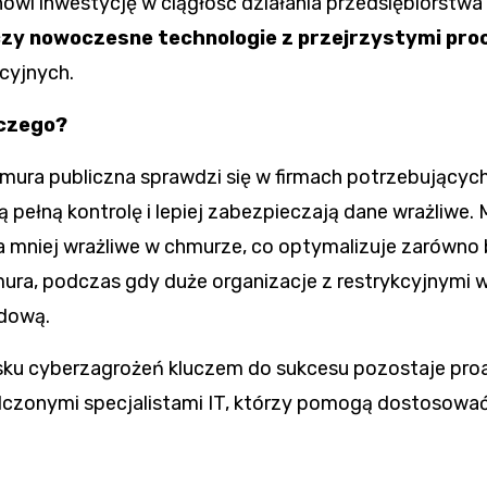
i inwestycję w ciągłość działania przedsiębiorstwa 
zy nowoczesne technologie z przejrzystymi pro
cyjnych.
aczego?
hmura publiczna sprawdzi się w firmach potrzebujących
 pełną kontrolę i lepiej zabezpieczają dane wrażliwe.
 a mniej wrażliwe w chmurze, co optymalizuje zarówno 
hmura, podczas gdy duże organizacje z restrykcyjnymi
ydową.
ku cyberzagrożeń kluczem do sukcesu pozostaje proak
czonymi specjalistami IT, którzy pomogą dostosować