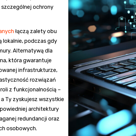
szczególnej ochrony
anych
łączą zalety obu
 lokalnie, podczas gdy
mury. Alternatywą dla
na, która gwarantuje
wanej infrastrukturze,
lastyczność rozwiązań
oli z funkcjonalnością –
 a Ty zyskujesz wszystkie
owiedniej architektury
ganej redundancji oraz
ych osobowych.