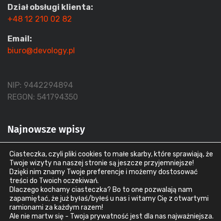
Dział obsługi klienta:
+48 12 210 02 82
Email:
biuro@devology.pl
NIP: 9442294894
REGON: 541794350
Najnowsze wpisy
Ciasteczka, czyli pliki cookies to małe skarby, które sprawiają, że
Co to jest RTO i RPO? Dwie
Twoje wizyty na naszej stronie są jeszcze przyjemniejsze!
3 sierpnia, 2026
Dzięki nim znamy Twoje preferencje i możemy dostosować
treści do Twoich oczekiwań.
Dlaczego kochamy ciasteczka? Bo to one pozwalają nam
zapamiętać, że już byłaś/byłeś u nas i witamy Cię z otwartymi
Snapshot vs backup: dlaczego migawka nie
ramionami za każdym razem!
Ale nie martw się - Twoja prywatność jest dla nas najważniejsza.
uratuje