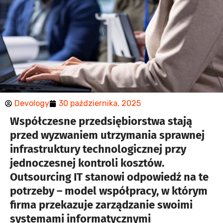
Devology
30 października, 2025
Co to jest
Współczesne przedsiębiorstwa stają
przed wyzwaniem utrzymania sprawnej
outsourcing
infrastruktury technologicznej przy
IT?
jednoczesnej kontroli kosztów.
Outsourcing IT stanowi odpowiedź na te
potrzeby – model współpracy, w którym
firma przekazuje zarządzanie swoimi
systemami informatycznymi