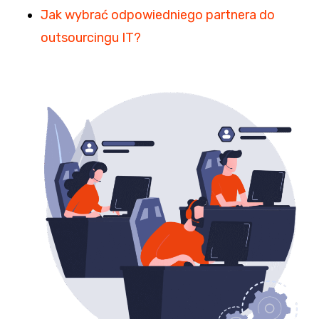
Jak wybrać odpowiedniego partnera do
outsourcingu IT?