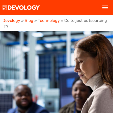
Devology
»
Blog
»
Technology
»
Co to jest outsourcing
IT?